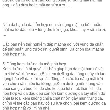
dưỡng da có độ ẩm cao, cũng có thể sử dụng mặt nạ mật
ong + dầu dừa hoặc mặt nạ sữa tươi,…
Nếu da bạn là da hỗn hợp nên sử dụng mặt nạ bùn hoặc
mặt nạ từ dầu ôliu + lòng đro trứng gà, khoai tây + sữa tươi,
…
Các bạn nên thử nghiệm đắp mặt nạ đối với vùng da chân
để thử phản ứng trước khi quyết định lựa chọn loại mặt nạ
phù hợp nhé.
5: Dùng kem dưỡng da mặt phù hợp
Kem dưỡng là bí quyết cơ bản giúp bạn da mặt bạn có vẻ
tươi trẻ và khỏe mạnh;Bôi kem dưỡng da hàng ngày có tác
dụng bảo vệ da khỏi sự tác động của các tia nắng mặt trời
vốn chứa rất nhiều tia tử ngoại;Kem dưỡng nên dùng vào
buổi sáng và buổi tối để cho kết quả tốt nhất, thậm chí da
hỗn hợp và da dầu đều cần tới kem dưỡng da tuy nhiên đó
phải là loại kem không chứa chất nhờn gây mụn trứng cá,
chính vì thế các bạn hãy có sự lựa chọn loại kem dưỡng da
phù hợp nhất với mình nhé.