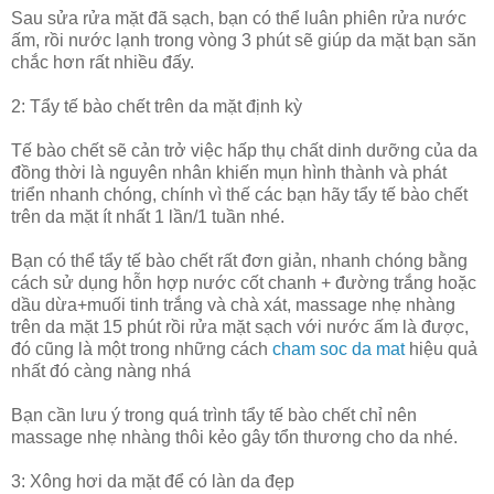
Sau sửa rửa mặt đã sạch, bạn có thể luân phiên rửa nước
ấm, rồi nước lạnh trong vòng 3 phút sẽ giúp da mặt bạn săn
chắc hơn rất nhiều đấy.
2: Tẩy tế bào chết trên da mặt định kỳ
Tế bào chết sẽ cản trở việc hấp thụ chất dinh dưỡng của da
đồng thời là nguyên nhân khiến mụn hình thành và phát
triển nhanh chóng, chính vì thế các bạn hãy tẩy tế bào chết
trên da mặt ít nhất 1 lần/1 tuần nhé.
Bạn có thể tẩy tế bào chết rất đơn giản, nhanh chóng bằng
cách sử dụng hỗn hợp nước cốt chanh + đường trắng hoặc
dầu dừa+muối tinh trắng và chà xát, massage nhẹ nhàng
trên da mặt 15 phút rồi rửa mặt sạch với nước ấm là được,
đó cũng là một trong những cách
cham soc da mat
hiệu quả
nhất đó càng nàng nhá
Bạn cần lưu ý trong quá trình tẩy tế bào chết chỉ nên
massage nhẹ nhàng thôi kẻo gây tổn thương cho da nhé.
3: Xông hơi da mặt để có làn da đẹp