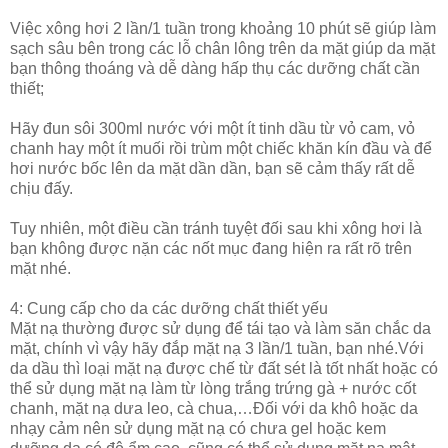
Việc xông hơi 2 lần/1 tuần trong khoảng 10 phút sẽ giúp làm
sạch sâu bên trong các lỗ chân lông trên da mặt giúp da mặt
bạn thông thoáng và dễ dàng hấp thụ các dưỡng chất cần
thiết;
Hãy đun sôi 300ml nước với một ít tinh dầu từ vỏ cam, vỏ
chanh hay một ít muối rồi trùm một chiếc khăn kín đầu và để
hơi nước bốc lên da mặt dần dần, bạn sẽ cảm thấy rất dễ
chịu đấy.
Tuy nhiên, một điều cần tránh tuyệt đối sau khi xông hơi là
bạn không được nặn các nốt mục đang hiện ra rất rõ trên
mặt nhé.
4: Cung cấp cho da các dưỡng chất thiết yếu
Mặt nạ thường được sử dụng để tái tạo và làm săn chắc da
mặt, chính vì vậy hãy đắp mặt nạ 3 lần/1 tuần, bạn nhé.Với
da dầu thì loại mặt nạ được chế từ đất sét là tốt nhất hoặc có
thể sử dụng mặt nạ làm từ lòng trắng trứng gà + nước cốt
chanh, mặt nạ dưa leo, cà chua,…Đối với da khô hoặc da
nhạy cảm nên sử dụng mặt nạ có chưa gel hoặc kem