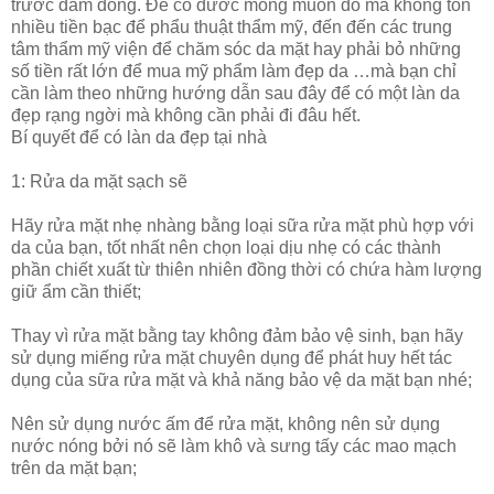
trước đám đông. Để có đươc mong muốn đó mà không tốn
nhiều tiền bạc để phẩu thuật thẩm mỹ, đến đến các trung
tâm thẩm mỹ viện để chăm sóc da mặt hay phải bỏ những
số tiền rất lớn để mua mỹ phẩm làm đẹp da …mà bạn chỉ
cần làm theo những hướng dẫn sau đây để có một làn da
đẹp rạng ngời mà không cần phải đi đâu hết.
Bí quyết để có làn da đẹp tại nhà
1: Rửa da mặt sạch sẽ
Hãy rửa mặt nhẹ nhàng bằng loại sữa rửa mặt phù hợp với
da của bạn, tốt nhất nên chọn loại dịu nhẹ có các thành
phần chiết xuất từ thiên nhiên đồng thời có chứa hàm lượng
giữ ẩm cần thiết;
Thay vì rửa mặt bằng tay không đảm bảo vệ sinh, bạn hãy
sử dụng miếng rửa mặt chuyên dụng để phát huy hết tác
dụng của sữa rửa mặt và khả năng bảo vệ da mặt bạn nhé;
Nên sử dụng nước ấm để rửa mặt, không nên sử dụng
nước nóng bởi nó sẽ làm khô và sưng tấy các mao mạch
trên da mặt bạn;