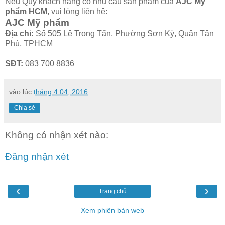
Nếu Quý khách hàng có nhu cầu sản phẩm của
AJC Mỹ
phẩm HCM
, vui lòng liên hệ:
AJC Mỹ phẩm
Địa chỉ:
Số 505 Lê Trọng Tấn, Phường Sơn Kỳ, Quận Tân
Phú, TPHCM
SĐT:
083 700 8836
vào lúc
tháng 4 04, 2016
Chia sẻ
Không có nhận xét nào:
Đăng nhận xét
‹
›
Trang chủ
Xem phiên bản web