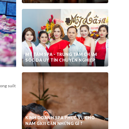
MỸ TÂM SPA - TRUNG TÂM CHĂM
SÓC DA UY TÍN CHUYÊN NGHIỆP
rong suốt
KINH DOANH SPA PHỤC VỤ CHO
NAM GIỚI CẦN NHỮNG GÌ ?