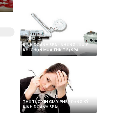
KINH DOANH SPA - NHỮNG LƯU Ý
KHI CHỌN MUA THIẾT BỊ SPA
THỦ TỤC XIN GIẤY PHÉP ĐĂNG KÝ
KINH DOANH SPA