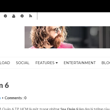
LOAD
SOCIAL
FEATURES
ENTERTAINMENT
BLO
n 6
m
Comments : 0
•
 11,Quận 6,TP. HCM là một trong những
làm đẹp lý tưởng của
Spa Quận 6