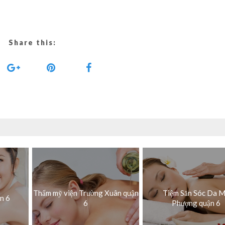
Share this:
Thẩm mỹ viện Trường Xuân quận
Tiệm Săn Sóc Da 
ận 6
6
Phượng quận 6