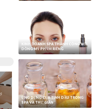
KINH DOANH SPA THÀNH CÔNG VỚI
DÒNG MỸ PHẨM RIÊNG
Mỹ
ỨNG DỤNG CỦA TINH DẦU TRONG
SPA VÀ THƯ GIÃN