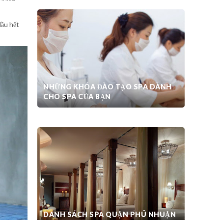
Hầu hết
NHỮNG KHÓA ĐÀO TẠO SPA DÀNH
CHO SPA CỦA BẠN
THIẾT KẾ SPA CHUYÊN NGHIỆP
DANH SÁCH SPA QUẬN PHÚ NHUẬN