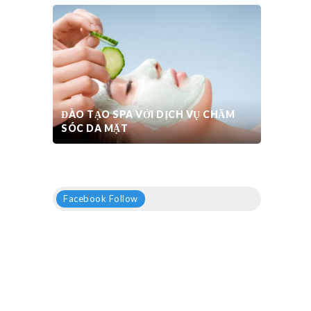
ĐÀO TẠO SPA VỚI DỊCH VỤ CHĂM
SÓC DA MẶT
Facebook Follow