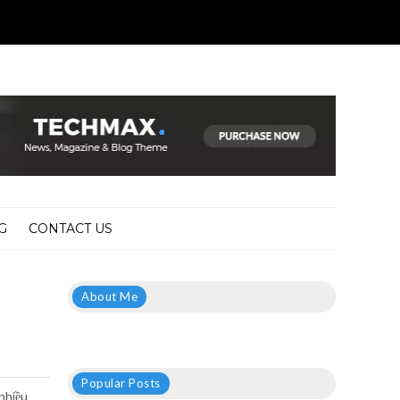
G
CONTACT US
About Me
Popular Posts
 nhiều