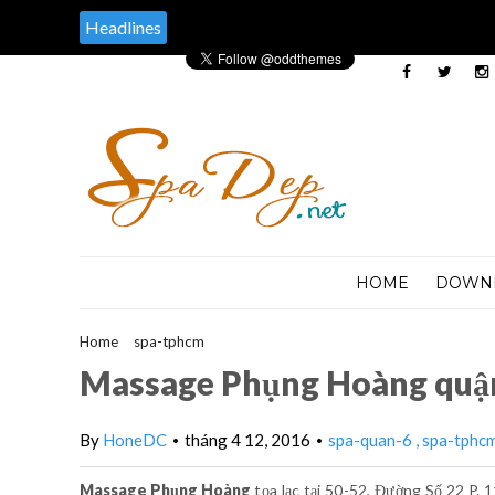
Headlines
HOME
DOWN
Home
>
spa-tphcm
>
Massage Phụng Hoàng quận 6
Massage Phụng Hoàng quậ
By
HoneDC
tháng 4 12, 2016
spa-quan-6
spa-tphc
•
•
Massage Phụng Hoàng
tọa lạc tại 50-52, Đường Số 22 P.