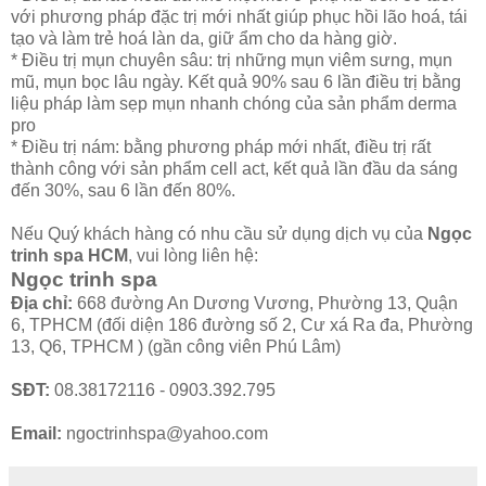
với phương pháp đặc trị mới nhất giúp phục hồi lão hoá, tái
tạo và làm trẻ hoá làn da, giữ ẩm cho da hàng giờ.
* Điều trị mụn chuyên sâu: trị những mụn viêm sưng, mụn
mũ, mụn bọc lâu ngày. Kết quả 90% sau 6 lần điều trị bằng
liệu pháp làm sẹp mụn nhanh chóng của sản phẩm derma
pro
* Điều trị nám: bằng phương pháp mới nhất, điều trị rất
thành công với sản phẩm cell act, kết quả lần đầu da sáng
đến 30%, sau 6 lần đến 80%.
Nếu Quý khách hàng có nhu cầu sử dụng dịch vụ của
Ngọc
trinh spa HCM
, vui lòng liên hệ:
Ngọc trinh spa
Địa chỉ:
668 đường An Dương Vương, Phường 13, Quận
6, TPHCM (đối diện 186 đường số 2, Cư xá Ra đa, Phường
13, Q6, TPHCM ) (gần công viên Phú Lâm)
SĐT:
08.38172116 - 0903.392.795
Email:
ngoctrinhspa@yahoo.com