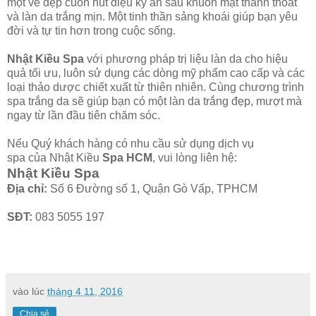
một vẻ đẹp cuốn hút diệu kỳ ẩn sau khuôn mặt thanh thoát
và làn da trắng mịn. Một tinh thần sảng khoái giúp bạn yêu
đời và tự tin hơn trong cuộc sống.
Nhật Kiều Spa
với phương pháp trị liệu làn da cho hiệu
quả tối ưu, luôn sử dụng các dòng mỹ phẩm cao cấp và các
loại thảo dược chiết xuất từ thiên nhiên. Cùng chương trình
spa trắng da sẽ giúp bạn có một làn da trắng đẹp, mượt mà
ngay từ lần đầu tiên chăm sóc.
Nếu Quý khách hàng có nhu cầu sử dụng dịch vụ
spa của Nhật Kiều
Spa HCM
, vui lòng liên hệ:
Nhật Kiều Spa
Địa chỉ:
Số 6 Đường số 1, Quận Gò Vấp, TPHCM
SĐT:
083 5055 197
vào lúc
tháng 4 11, 2016
Chia sẻ