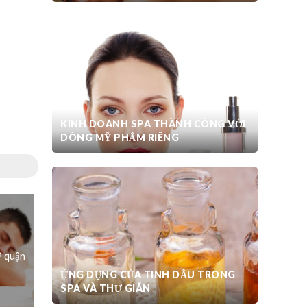
KINH DOANH SPA THÀNH CÔNG VỚI
DÒNG MỸ PHẨM RIÊNG
P quận
ỨNG DỤNG CỦA TINH DẦU TRONG
SPA VÀ THƯ GIÃN