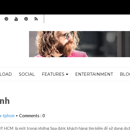
LOAD
SOCIAL
FEATURES
ENTERTAINMENT
BLO
ình
a-tphcm
Comments : 0
•
,TP. HCM là một trong những Spa được khách hàng tìm kiếm để sử dụng dịc