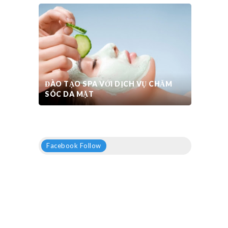
ĐÀO TẠO SPA VỚI DỊCH VỤ CHĂM
SÓC DA MẶT
Facebook Follow