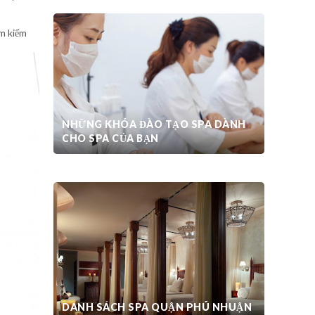
ìm kiếm
NHỮNG KHÓA ĐÀO TẠO SPA DÀNH
CHO SPA CỦA BẠN
THIẾT KẾ SPA CHUYÊN NGHIỆP
DANH SÁCH SPA QUẬN PHÚ NHUẬN