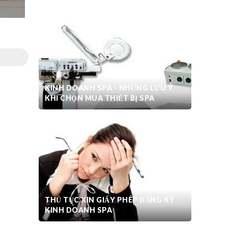
KINH DOANH SPA - NHỮNG LƯU Ý
KHI CHỌN MUA THIẾT BỊ SPA
THỦ TỤC XIN GIẤY PHÉP ĐĂNG KÝ
KINH DOANH SPA