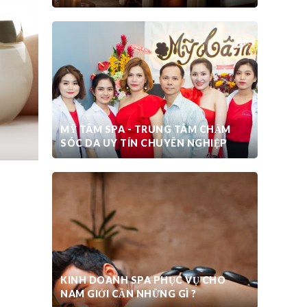
MỸ TÂM SPA - TRUNG TÂM CHĂM
SÓC DA UY TÍN CHUYÊN NGHIỆP
KINH DOANH SPA PHỤC VỤ CHO
NAM GIỚI CẦN NHỮNG GÌ ?