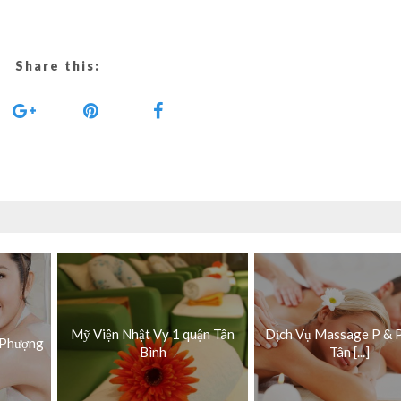
Share this:
Mỹ Viện Nhật Vy 1 quận Tân
Dịch Vụ Massage P & 
 Phượng
Bình
Tân [...]