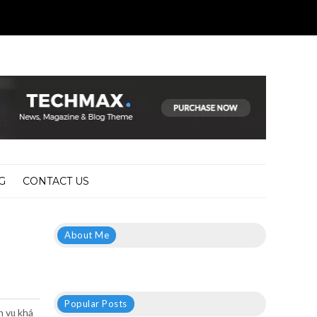
G
CONTACT US
About Me
Popular Posts
h vụ khá