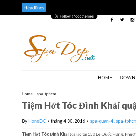
Headlines
HOME
DOWN
Home
>
spa-tphcm
>
Tiệm Hớt Tóc Đình Khải quận 4
Tiệm Hớt Tóc Đình Khải qu
By
HoneDC
tháng 4 30, 2016
spa-quan-4
spa-tphc
•
•
Tiệm Hớt Tóc Đình Khải
tọa lạc tại 130 Lê Quốc Hưng, Phườ