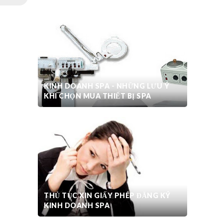
KINH DOANH SPA - NHỮNG LƯU Ý
KHI CHỌN MUA THIẾT BỊ SPA
THỦ TỤC XIN GIẤY PHÉP ĐĂNG KÝ
KINH DOANH SPA