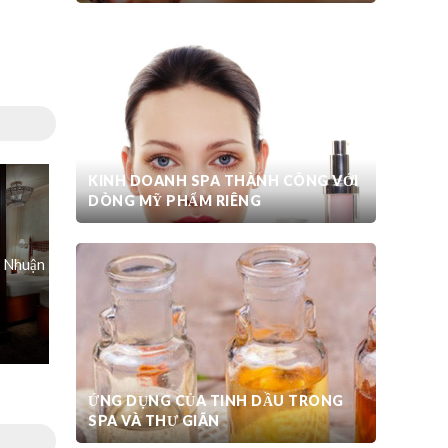
KINH DOANH SPA THÀNH CÔNG VỚI
DÒNG MỸ PHẨM RIÊNG
ú Nhuận
ỨNG DỤNG CỦA TINH DẦU TRONG
SPA VÀ THƯ GIÃN