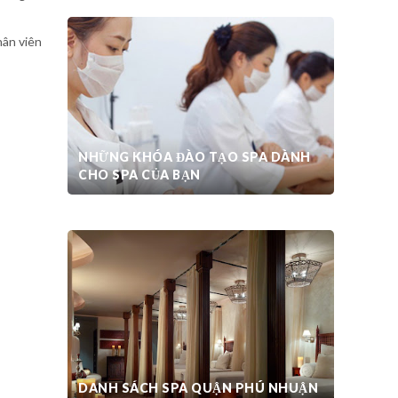
hân viên
NHỮNG KHÓA ĐÀO TẠO SPA DÀNH
CHO SPA CỦA BẠN
THIẾT KẾ SPA CHUYÊN NGHIỆP
DANH SÁCH SPA QUẬN PHÚ NHUẬN