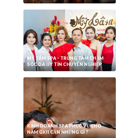
MỸ TÂM SPA - TRUNG TÂM CHĂM
SÓC DA UY TÍN CHUYÊN NGHIỆP
KINH DOANH SPA PHỤC VỤ CHO
NAM GIỚI CẦN NHỮNG GÌ ?