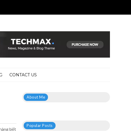
G
CONTACT US
About Me
Popular Posts
hàng biết