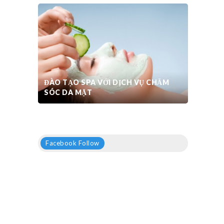
ĐÀO TẠO SPA VỚI DỊCH VỤ CHĂM
SÓC DA MẶT
Facebook Follow