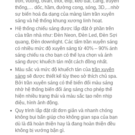
tròn, vuông, ovan, thoi, elip, kéo dài, căng, truyền
thống,… dốc, hầm, đường cong, sóng, 3D,…nhờ
sự biến hoá đa dạng của màng làm trần xuyên
sáng và hệ thống khung xương linh hoạt.
Hệ thống chiếu sáng được lắp đặt ở phần trên
của trần nhà như: Đèn Neon, Đèn Led, Đèn Sợi
quang, Đèn downlight. Các tấm trần xuyên sáng
có nhiều mức độ xuyên sáng từ 40% – 90% ánh
sáng chiếu ra cho bạn có thể lựa chọn và ánh
sáng được khuếch tán một cách đồng nhất.
Màu sắc và mức độ khuếch tán của
trần xuyên
sáng
sẽ được thiết kế tùy theo sở thích chủ spa.
Bởi trần xuyên sáng có thể biến đổi màu sáng
nhờ hệ thống biến đổi áng sáng cho phép thể
hiện nhiều trạng thái và màu sắc tạo nên nhịp
điệu, hình ảnh động.
Quy trình lắp đặt rất đơn giản và nhanh chóng
không bụi bẩn giúp cho không gian spa của bạn
dù là đã hoàn thiện hay là đang hoàn thiện đều
không bị vướng bận gì.