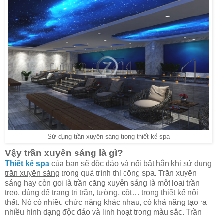
Sử dụng trần xuyên sáng trong thiết kế spa
Vậy trần xuyên sáng là gì?
Thiết kế spa
của bạn sẽ độc đáo và nổi bật hẳn khi
sử dụng
trần xuyên sáng
trong quá trình thi công spa. Trần xuyên
sáng hay còn gọi là trần căng xuyên sáng là một loại trần
treo, dùng để trang trí trần, tường, cột… trong thiết kế nội
thất. Nó có nhiều chức năng khác nhau, có khả năng tạo ra
nhiều hình dạng độc đáo và linh hoạt trong màu sắc. Trần