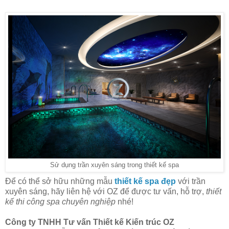
Sử dụng trần xuyên sáng trong thiết kế spa
Để có thể sở hữu những mẫu
thiết kế spa đẹp
với trần
xuyên sáng, hãy liên hệ với OZ để được tư vấn, hỗ trợ,
thiết
kế thi công spa chuyên nghiệp
nhé!
Công ty TNHH Tư vấn Thiết kế Kiến trúc OZ