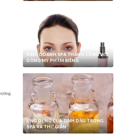
KINH DOANH SPA THÀNH CÔNG VỚI
DÒNG MỸ PHẨM RIÊNG
trường.
ỨNG DỤNG CỦA TINH DẦU TRONG
SPA VÀ THƯ GIÃN