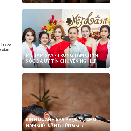
anh spa
g gian
MỸ TÂM SPA - TRUNG TÂM CHĂM
SÓC DA UY TÍN CHUYÊN NGHIỆP
KINH DOANH SPA PHỤC VỤ CHO
NAM GIỚI CẦN NHỮNG GÌ ?