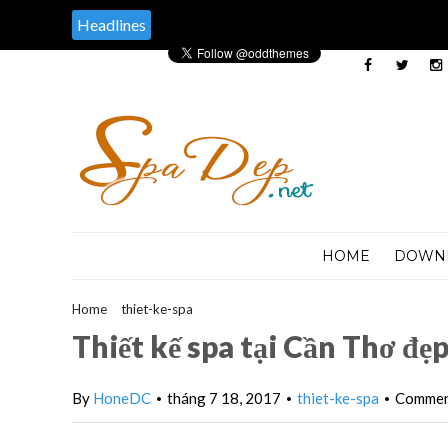
Headlines
HOME
DOWN
Home
>
thiet-ke-spa
>
Thiết kế spa tại Cần Thơ đẹp nhất
Thiết kế spa tại Cần Thơ đẹ
By
HoneDC
tháng 7 18, 2017
thiet-ke-spa
Comment
•
•
•