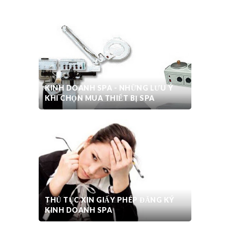
KINH DOANH SPA - NHỮNG LƯU Ý
KHI CHỌN MUA THIẾT BỊ SPA
THỦ TỤC XIN GIẤY PHÉP ĐĂNG KÝ
KINH DOANH SPA