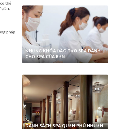
 có thể
 giãn,
ương pháp
NHỮNG KHÓA ĐÀO TẠO SPA DÀNH
CHO SPA CỦA BẠN
THIẾT KẾ SPA CHUYÊN NGHIỆP
DANH SÁCH SPA QUẬN PHÚ NHUẬN