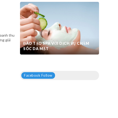
doanh thu
ng giải
ĐÀO TẠO SPA VỚI DỊCH VỤ CHĂM
SÓC DA MẶT
Facebook Follow