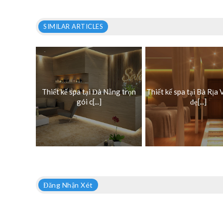
SIMILAR ARTICLES
Thiết kế spa tại Đà Nẵng trọn
Thiết kế spa tại Bà Rịa
gói c[...]
đẹ[...]
Đăng Nhận Xét