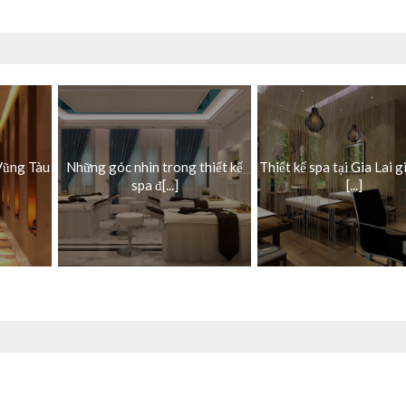
 Vũng Tàu
Những góc nhìn trong thiết kế
Thiết kế spa tại Gia Lai g
spa đ[...]
[...]