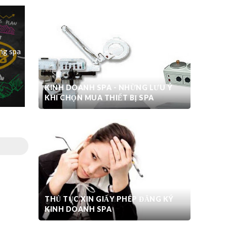
ng spa
KINH DOANH SPA - NHỮNG LƯU Ý
KHI CHỌN MUA THIẾT BỊ SPA
THỦ TỤC XIN GIẤY PHÉP ĐĂNG KÝ
KINH DOANH SPA