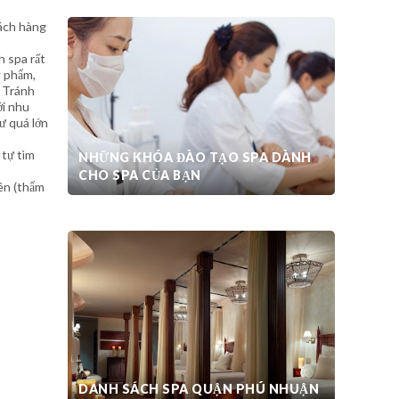
hách hàng
h spa rất
ỹ phẩm,
. Tránh
ới nhu
tư quá lớn
 tự tìm
NHỮNG KHÓA ĐÀO TẠO SPA DÀNH
CHO SPA CỦA BẠN
iên (thẩm
THIẾT KẾ SPA CHUYÊN NGHIỆP
DANH SÁCH SPA QUẬN PHÚ NHUẬN