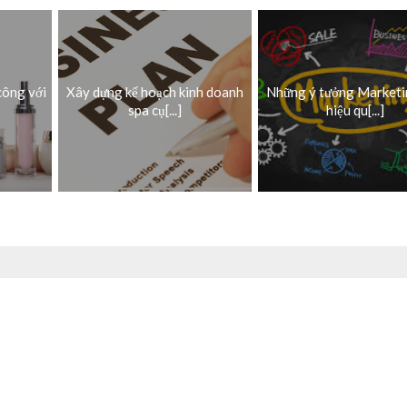
công với
Xây dựng kế hoạch kinh doanh
Những ý tưởng Marketi
spa cụ[...]
hiệu qu[...]