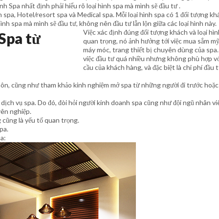
h Spa nhất định phải hiểu rõ loại hình spa mà mình sẽ đầu tư .
n spa, Hotel/resort spa và Medical spa. Mỗi loại hình spa có 1 đối tượng k
ình spa mà mình sẽ đầu tư, không nên đầu tư lẫn lộn giữa các loại hình này.
Việc xác định đúng đối tượng khách và loại hìn
Spa từ
quan trọng, nó ảnh hưởng tới việc mua sắm m
máy móc, trang thiết bị chuyên dùng của spa
việc đầu tư quá nhiều nhưng không phù hợp v
cầu của khách hàng, và đặc biệt là chi phí đầu 
ôn, cũng như tham khảo kinh nghiệm mở spa từ những người đi trước hoặc
 dịch vụ spa. Do đó, đòi hỏi người kinh doanh spa cũng như đội ngũ nhân v
yên nghiệp.
 cũng là yếu tố quan trọng.
pa.
a: