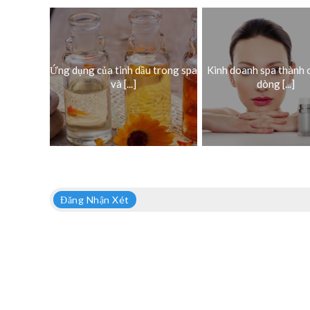
Ứng dụng của tinh dầu trong spa
Kinh doanh spa thành 
và [...]
dòng [...]
Đăng Nhận Xét