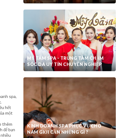
MỸ TÂM SPA - TRUNG TÂM CHĂM
SÓC DA UY TÍN CHUYÊN NGHIỆP
oanh spa,
.
iều hết
của một
ấp thêm
KINH DOANH SPA PHỤC VỤ CHO
h để bạn
NAM GIỚI CẦN NHỮNG GÌ ?
 nhiều