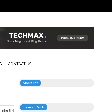
G
CONTACT US
About Me
Popular Posts
m như thế