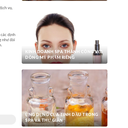
dịch vụ,
i các dịnh
g như đòi
n.
KINH DOANH SPA THÀNH CÔNG VỚI
DÒNG MỸ PHẨM RIÊNG
ỨNG DỤNG CỦA TINH DẦU TRONG
SPA VÀ THƯ GIÃN