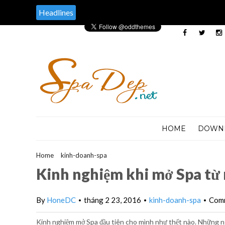
Headlines
HOME
DOWN
Home
>
kinh-doanh-spa
>
Kinh nghiệm khi mở Spa từ những ngườ
Kinh nghiệm khi mở Spa từ
By
HoneDC
tháng 2 23, 2016
kinh-doanh-spa
Comm
•
•
•
Kinh nghiệm mở Spa đầu tiên cho mình như thết nào. Những ng