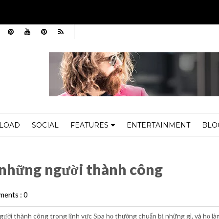
LOAD
SOCIAL
FEATURES
ENTERTAINMENT
BLO
i thành công
 những người thành công
ents : 0
ười thành công trong lĩnh vực Spa họ thường chuẩn bị những gì, và họ là