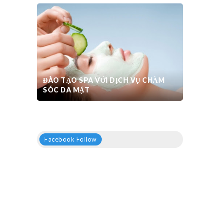
ĐÀO TẠO SPA VỚI DỊCH VỤ CHĂM
SÓC DA MẶT
Facebook Follow