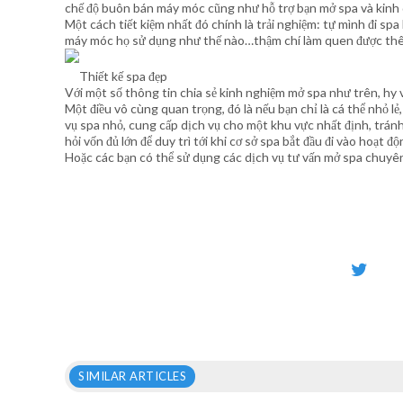
chế độ buôn bán máy móc cũng như hỗ trợ bạn mở spa và kinh
Một cách tiết kiệm nhất đó chính là trải nghiệm: tự mình đi spa l
máy móc họ sử dụng như thế nào…thậm chí làm quen được thêm
Thiết kế spa đẹp
Với một số thông tin chia sẻ kinh nghiệm mở spa như trên, hy 
Một điều vô cùng quan trọng, đó là nếu bạn chỉ là cá thể nhỏ lẻ
vụ spa nhỏ, cung cấp dịch vụ cho một khu vực nhất định, tránh
hỏi vốn đủ lớn để duy trì tới khi cơ sở spa bắt đầu đi vào ho
Hoặc các bạn có thể sử dụng các dịch vụ tư vấn mở spa chuyên 
SIMILAR ARTICLES