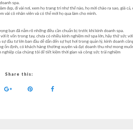
 doanh spa.
àm đẹp, đi vài nơi, xem họ trang trí như thế nào, họ mời chào ra sao, giá cả, 
 vài cô nhân viên và có thể mời họ qua làm cho mình.
vọng bạn đã nắm rõ những điều cần chuẩn bị trước khi kinh doanh spa.
, với ít vốn trong tay, chưa có nhiều kinh nghiệm mở spa lớn, hãy thử sức vớ
 sự đầu tư lớn ban đầu dễ dẫn đến sự hụt hơi trong quản lý, kinh doanh cũn
ạt động ổn định, có khách hàng thường xuyên và đạt doanh thu như mong muố
nghiệp của chúng tôi để tiết kiệm thời gian và công sức trải nghiệm
Share this: